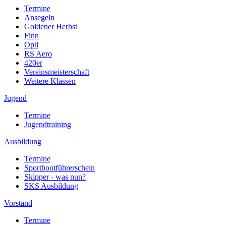
Termine
Ansegeln
Goldener Herbst
Finn
Opti
RS Aero
420er
Vereinsmeisterschaft
Weitere Klassen
Jugend
Termine
Jugendtraining
Ausbildung
Termine
Sportbootführerschein
Skipper - was nun?
SKS Ausbildung
Vorstand
Termine