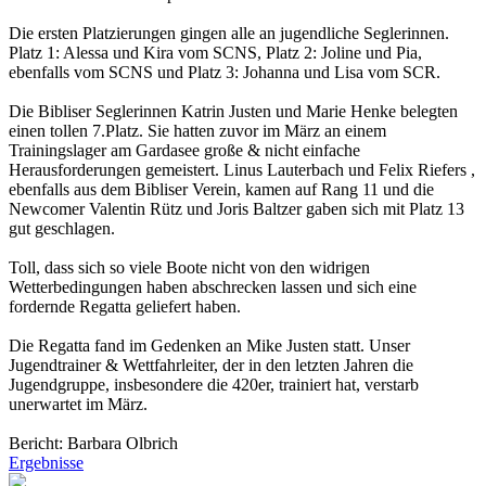
Die ersten Platzierungen gingen alle an jugendliche Seglerinnen.
Platz 1: Alessa und Kira vom SCNS, Platz 2: Joline und Pia,
ebenfalls vom SCNS und Platz 3: Johanna und Lisa vom SCR.
Die Bibliser Seglerinnen Katrin Justen und Marie Henke belegten
einen tollen 7.Platz. Sie hatten zuvor im März an einem
Trainingslager am Gardasee große & nicht einfache
Herausforderungen gemeistert. Linus Lauterbach und Felix Riefers ,
ebenfalls aus dem Bibliser Verein, kamen auf Rang 11 und die
Newcomer Valentin Rütz und Joris Baltzer gaben sich mit Platz 13
gut geschlagen.
Toll, dass sich so viele Boote nicht von den widrigen
Wetterbedingungen haben abschrecken lassen und sich eine
fordernde Regatta geliefert haben.
Die Regatta fand im Gedenken an Mike Justen statt. Unser
Jugendtrainer & Wettfahrleiter, der in den letzten Jahren die
Jugendgruppe, insbesondere die 420er, trainiert hat, verstarb
unerwartet im März.
Bericht: Barbara Olbrich
Ergebnisse