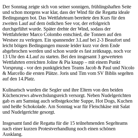
Der Sonntag zeigte sich von seiner sonnigen, frühlingshaften Seite
und schon morgens war klar, dass der Wind für die Regatta ideale
Bedingungen bot. Das Wettfahrteam bereitete den Kurs für den
zweiten Lauf auf dem östlichen See vor, der erfolgreich
durchgeführt wurde. Später drehte der Wind, sodass der
Wettfahrleiter Marco Colombo entschied, die Tonnen auf den
Westsee zu verlegen. Ein spannender 3.Lauf bei 2-3 Beaufort und
leicht böigen Bedingungen musste leider kurz vor dem Ende
abgebrochen werden und schon wurde es fast zeitknapp, noch vor
13 Uhr den 4.Lauf zu starten. Bei den insgesamt 3 gewerteten
Wettfahrten erreichten Joline & Pia knapp – mit einem Punkt
Vorsprung - vor den punktgleichen Teams Jacob & Paul und Nicolo
& Marcello die ersten Plätze. Joris und Tim vom SV Biblis segelten
auf den 14.Platz.
Kulinarisch wurden die Segler und ihre Eltern von den beiden
Küchencrews abwechslungsreich versorgt. Neben Nudelgerichten
gab es am Samstag auch selbstgekochte Suppe, Hot Dogs, Kuchen
und heiße Schokolade. Am Sonntag war für Fleischkäse mit Salat
und Nudelgerichte gesorgt.
Insgesamt fand die Regatta für die 15 teilnehmenden Segelteams
nach einer kurzen Protestverhandlung noch einen schönen
Ausklang.