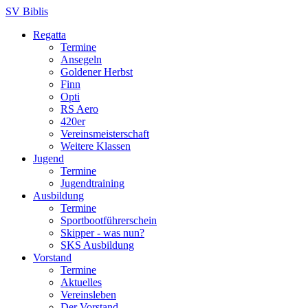
SV Biblis
Regatta
Termine
Ansegeln
Goldener Herbst
Finn
Opti
RS Aero
420er
Vereinsmeisterschaft
Weitere Klassen
Jugend
Termine
Jugendtraining
Ausbildung
Termine
Sportbootführerschein
Skipper - was nun?
SKS Ausbildung
Vorstand
Termine
Aktuelles
Vereinsleben
Der Vorstand